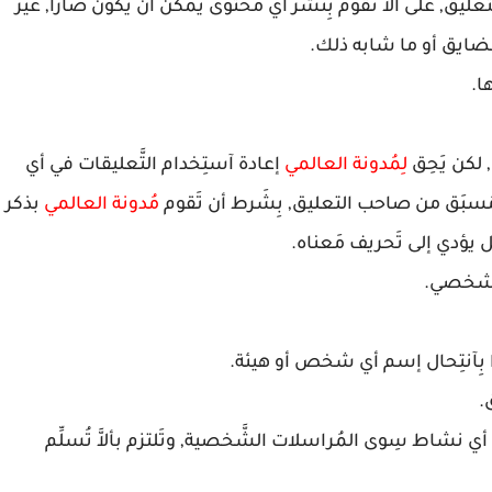
عليق, على ألاَّ تَقوم بِنشر أي مُحتوى يمكن أن يكون ضارّاً, غير
ُضايق أو ما شابه ذلك.
ا.
لكن يَحِق
لِمُدونة العالمي
إعادة آستِخدام التَّعليقات في أي
 مُسبَق من صاحب التعليق, بِشَرط أن تَقوم
مُدونة العالمي
بذكر
 يؤدي إلى تَحريف مَعناه.
لشخصي.
 بِآنتِحال إسم أي شخص أو هيئة.
.
 أي نشاط سِوى المُراسلات الشَّخصية, وتَلتزم بألاَّ تُسلِّم