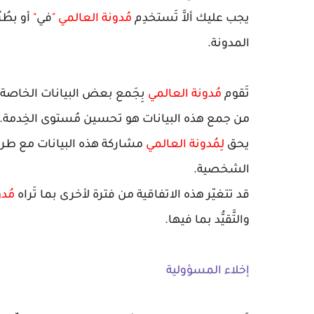
يجب عليك ألاَّ تَستخدِم
مُدونة العالمي
"
في
"
أو بطُر
المدونة.
تَقوم
مُدونة العالمي
من جمع هذه البيانات هو تحسين مُستوى الخِدمة.
يحق
لِمُدونة العالمي
مشاركة هذه البيانات مع طرف ث
الشخصية.
قد تتغيّر هذه الاتفاقية من فترة لأخرى بما تَراه
مُد
والتَّقيُّد بما فيها.
إخلاء المسؤولية