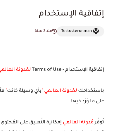
إتفاقية الإستخدام
Testosteronman
منذ 2 سنة
إتفاقية الإستخدام - Terms of Use
لِمُدونة العالم
بآستِخدامك
لِمُدونة العالمي
"
بأي وسيلة كانت
"
فأن
على ما وَرَد فيها.
تُوفِّر
مُدونة العالمي
إمكانية التَّعليق على المُحتوى