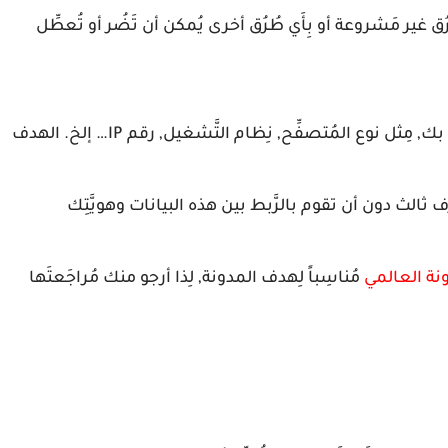
ُق غير مَشروعة أو بِأَي طُرُق أخرى يُمكن أن تَضُر أو تُعطِّل
بِجَمع بعض البيانات الخاصة بك, مِثل نوع المُتصفِّح, نِظام التَّشغيل, رقم IP… إلخ. الهدف
الث دون أن تقوم بالرَّبط بين هذه البيانات وهويَّتِك
ونة العالمي
مُناسِباً لِهدف المدونة, لِذا أرجو منك مُراجَعتَها