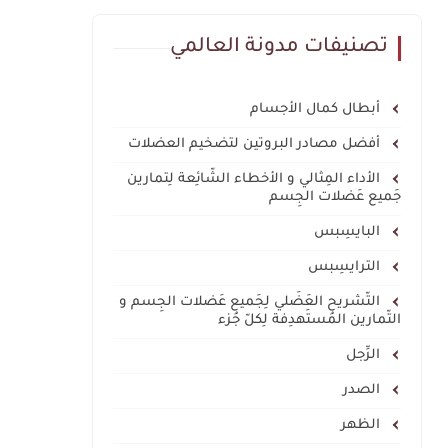
تصنيفات مدونة العالمي
أبطال كمال الأجسام
أفضل مصادر البروتين لتضخيم العضلات
الأداء المِثالي و الأخطاء الشّائِعة لِتمارين
جَميع عَضلات الجِسم
البايسِبس
الترايسِبس
التّشريح العَضَلي لِجَميع عَضلات الجِسم و
التّمارين المُستَهدِفة لِكلّ جُزء
الرِّجل
الصدر
الظهر