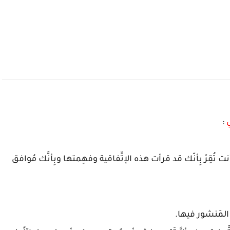
ي
:
ت تُقِرّ بِأنّك قد قرأت هذه الإتِّفاقية وفهِمتها وبِأنَّك مُوافق
 المَنشور فيها.