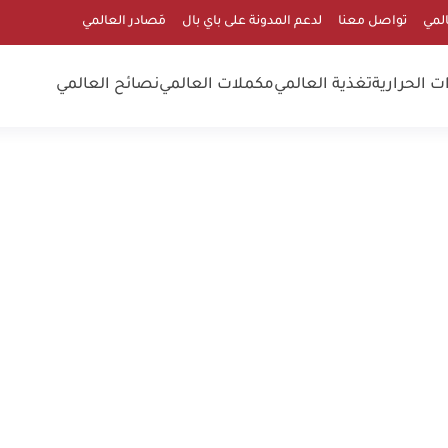
المي
تواصل معنا
لدعم المدونة على باي بال
مَصادر العالمي
 الحرارية
تغذية العالمي
مكملات العالمي
نصائح العالمي