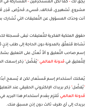
يَحِق لك
-
كما لكل المستخدِمين
-
المشاركة في التَّ
مشروع, تَشهيري, مُخالف, مُسيء, مُحرِّض, قَذِر, م
أنت وحدَك المسؤول عن التَّعليقات التي تُشارك به
حقوق الملكية الفكرية للتَّعليقات تبقى مُسجلة لك, 
نَشاط مُتعلِّق بالمدونة دون الحاجة إلى طلب إذنٍ
إسم صاحب التَّعليق و
ألاَّ
تُعدِّل على التعليق بشكل
لِلتَّعليق في
مُدونة العالمي
"
يُفَضَّل
"
ذِكر إسمك ا
يُمكنك آستخدام إسم مُستَعار, لكن لا يُسمح أبدًا
"
يُفضَّل
"
ذِكر بريدك الإلكتروني الحقيقي عند التعليق
مُدونة العالمي
تَلتزِم بِعَدم آستخدام هذا البريد في
بريدك إلى أي طرف ثالث دون إذن مسبق منك.