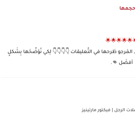
🌟🌟🌟🌟🌟
المَرجو طَرحها في التَّعليقات 👇👇👇👇 لِكي نُوَضِّحَها بِشَكلٍ
أفضَل 👊.
ات الرجل | فيكتور مارتينيز