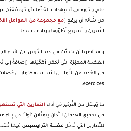
عام, و دَورِه في آستِهداف العَضَلة أو جُزء مُعَيّن 
من شَأنِه أن يَرفع (
مع مَجموعة من العوامل الأ
التَّمرين و تَسريع تَطَوّرها وزيادة حجمها.
و قَد آختَرنا أن نَتَحدَّث في هذه الدَّرس عن الأداء ال
العَضلة المميّزة التّي تَكمُن أهَمِّيَتها (إضافةً إلى تَ
في العَديد من التَّمارين الأساسِية كَتَمارين عَضلات
exercices.
ما يَجعَل من التَّركيز في أَداء
التمارين التي تستهد
في تَحقيق الهَدَفان اللَّذان يَتَمثّلان "أولاً" في بِناء
عض
لِلتّمارين التي تَدخُل
عضلة الترايسبس
فيها كَعَضل