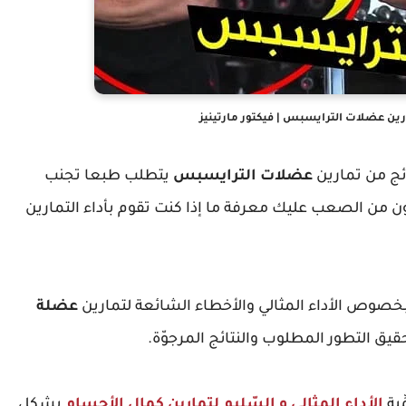
ارين عضلات الترايسبس | فيكتور مارتينيز
ائج من تمارين
عضلات الترايسبس
يتطلب طبعا تجنب
ن من الصعب عليك معرفة ما إذا كنت تقوم بأداء التمارين
خصوص الأداء المثالي والأخطاء الشائعة لتمارين
عضلة
يق التطور المطلوب والنتائج المرجوّة.
ِية
الأداء المِثالي و السّليم لِتمارين كمال الأجسام
بِشكل