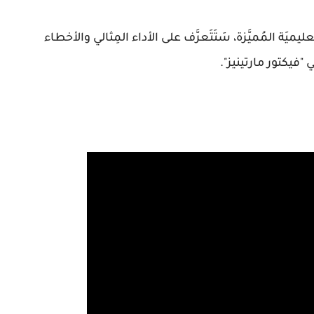
ليميَة المُميَّزة، سَتَتَعرَّف على الأداء المِثالي والأخطاء
"فيكتور مارتينيز".