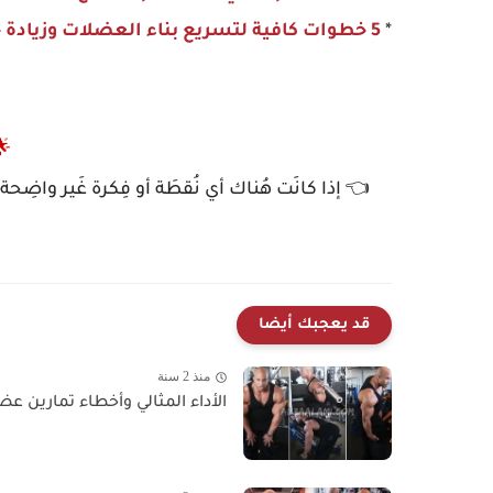
*
5 خطوات كافية لتسريع بناء العضلات وزيادة حجمها
🌟
👈 إذا كانَت هُناك أي نُقطَة أو فِكرة غَير واضِحة, 
قد يعجبك أيضا
منذ 2 سنة
الأداء المثالي وأخطاء تمارين عضل