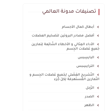
تصنيفات مدونة العالمي
أبطال كمال الأجسام
أفضل مصادر البروتين لتضخيم العضلات
الأداء المِثالي و الأخطاء الشّائِعة لِتمارين
جَميع عَضلات الجِسم
البايسِبس
الترايسِبس
التّشريح العَضَلي لِجَميع عَضلات الجِسم و
التّمارين المُستَهدِفة لِكلّ جُزء
الرِّجل
الصدر
الظهر