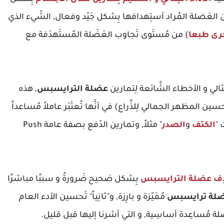
من العَضلة المُراد آستِهدافها بِشكل جَيّد وفعال, الشّيء الذي
خرى طبعا
) من مُستَوى تَجاوب العَضَلة المُستَهدَفة مع
مِثالي و الأخطاء الشَّائعة لِتمارين
عضلة الترايسبس
, هذه
حسين المظهر الجمالي لِلذِّراع) في أنَّها تُعتَبَر عاملاً مُساعداً
 "
الكتف
و
الصدر
" مثلاً, وتمارين الدّفع بصفة عامة Push
ِف
عضلة الترايسبس
بِشكل صَحيح ضَرورةً و سببًا مباشرًا
لة ترايسبس
مُمَيّزة و بارِزة, و"ثانِياً" تَحسين الأدء العام
ة مُساعِدة أساسِية, و التي أشرنا إليها قبل قليل.