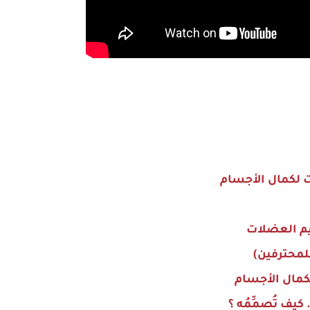
 لكمال الأجسام
يم العضلات
يف تُصمِّمُه ؟