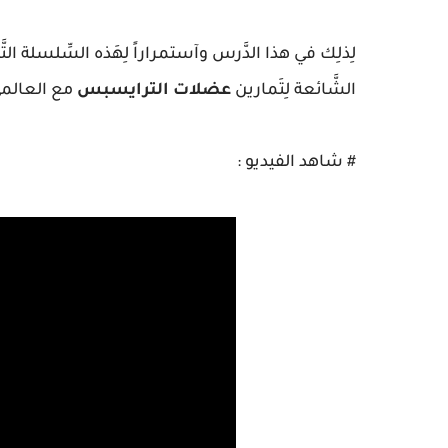
لِذلِك في هذا الدَّرس وآستمراراً لِهَذه السِّلسلة التَّع
الشَّائعة لِتَمارين
عضلات الترايسبس
مع العالمي 
# شاهد الفيديو :